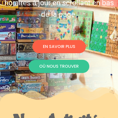
horaires à jour en scrollant en bas
de la page.
EN SAVOIR PLUS
OÙ NOUS TROUVER