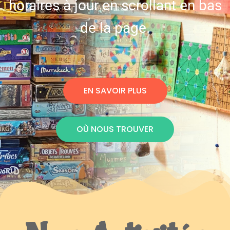
horaires à jour en scrollant en bas
de la page.
EN SAVOIR PLUS
OÙ NOUS TROUVER