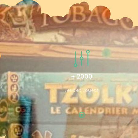
+ 2000
és
Jeux et Jouets