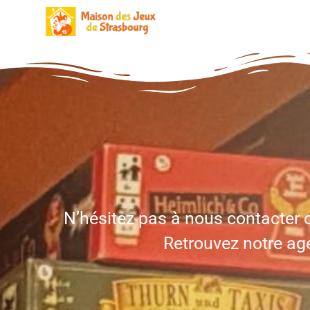
Aller
au
contenu
N’hésitez pas à nous contacter o
Retrouvez notre age