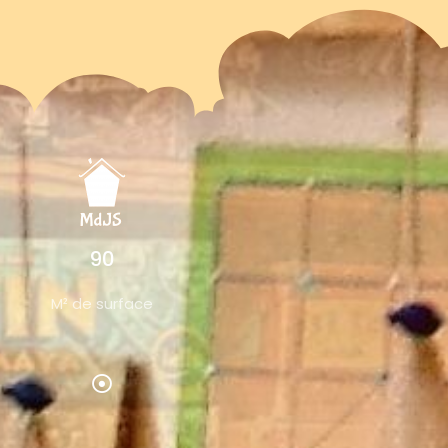
90
M² de surface