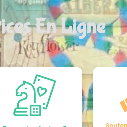
ices En Ligne
Souten