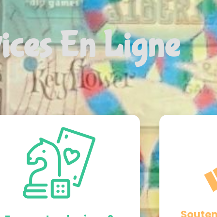
ices En Ligne
Souten