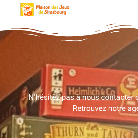
Aller
au
contenu
N’hésitez pas à nous contacter o
Retrouvez notre age