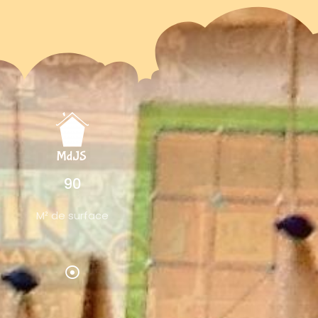
90
M² de surface