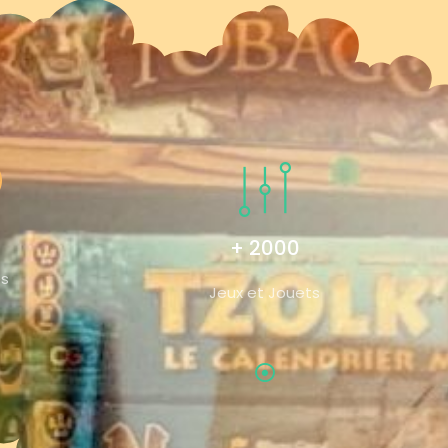
+ 2000
és
Jeux et Jouets