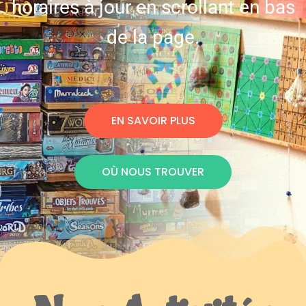
horaires à jour en scrollant en bas
de la page.
EN SAVOIR PLUS
OÙ NOUS TROUVER