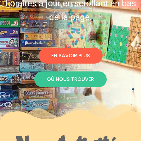
horaires à jour en scrollant en bas
de la page.
EN SAVOIR PLUS
OÙ NOUS TROUVER