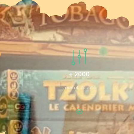
+ 2000
és
Jeux et Jouets