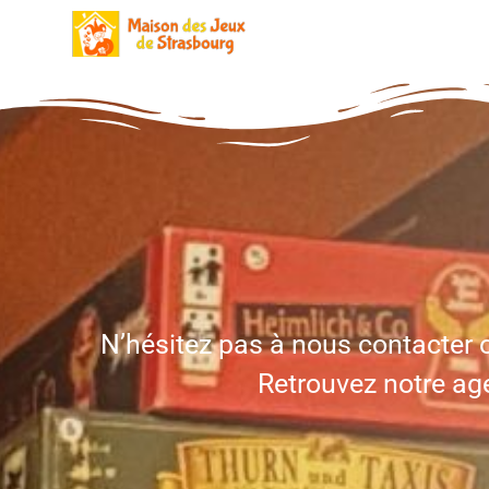
Aller
au
contenu
N’hésitez pas à nous contacter o
Retrouvez notre age