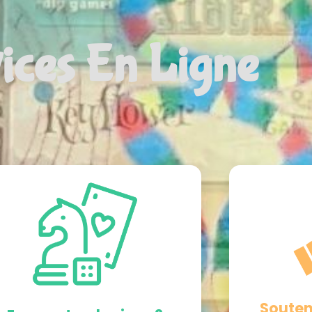
ices En Ligne
Souten