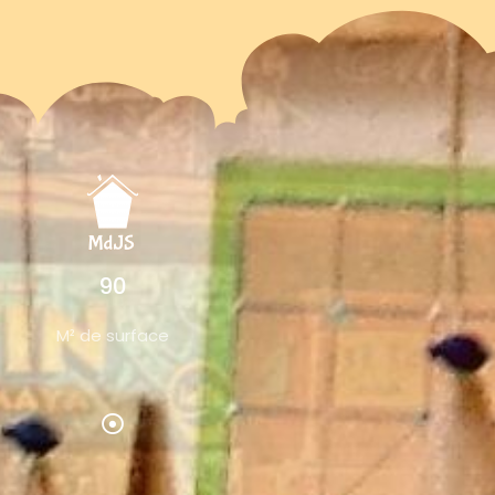
90
M² de surface