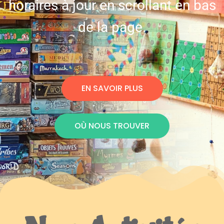
horaires à jour en scrollant en bas
de la page.
EN SAVOIR PLUS
OÙ NOUS TROUVER