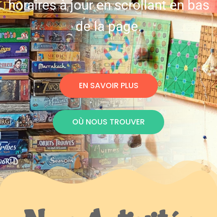
horaires à jour en scrollant en bas
de la page.
EN SAVOIR PLUS
OÙ NOUS TROUVER