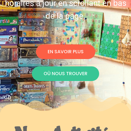
horaires à jour en scrollant en bas
de la page.
EN SAVOIR PLUS
OÙ NOUS TROUVER