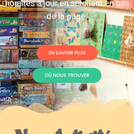
horaires à jour en scrollant en bas
de la page.
EN SAVOIR PLUS
OÙ NOUS TROUVER