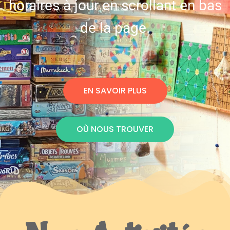
horaires à jour en scrollant en bas
de la page.
EN SAVOIR PLUS
OÙ NOUS TROUVER