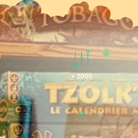
+ 2000
és
Jeux et Jouets