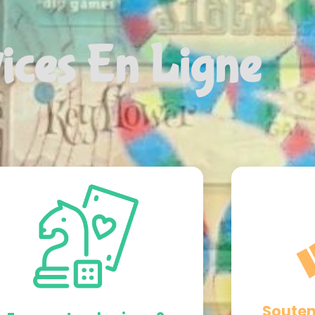
ices En Ligne
Souten