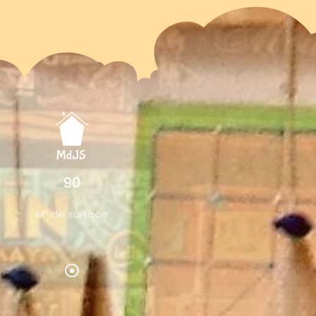
90
M² de surface