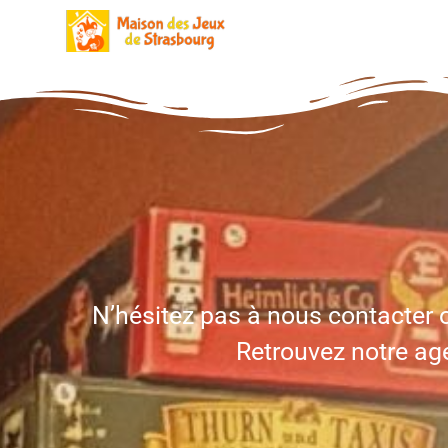
Aller
au
contenu
N’hésitez pas à nous contacter o
Retrouvez notre age