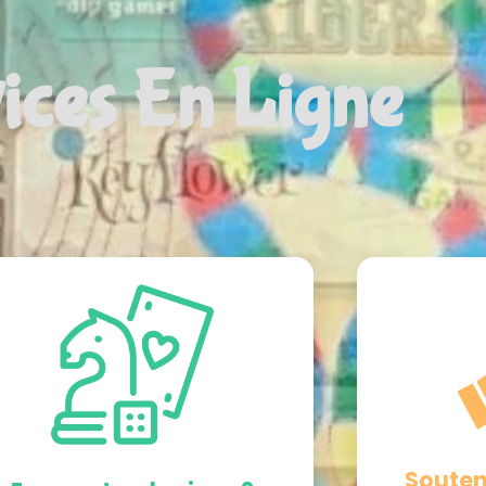
ices En Ligne
Souten