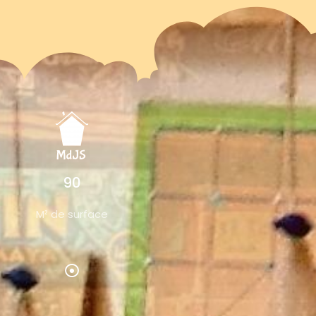
90
M² de surface