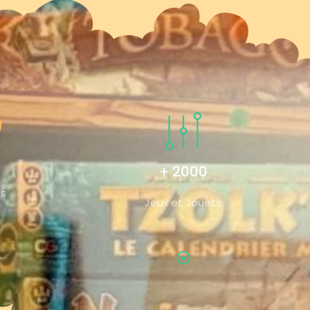
+ 2000
és
Jeux et Jouets