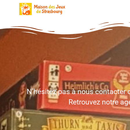
Aller
au
contenu
N’hésitez pas à nous contacter o
Retrouvez notre age