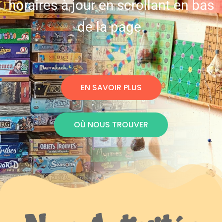
horaires à jour en scrollant en bas
de la page.
EN SAVOIR PLUS
OÙ NOUS TROUVER